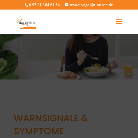
0 97 21 / 64 61 54
traudl.vogel@t-online.de
WARNSIGNALE &
SYMPTOME