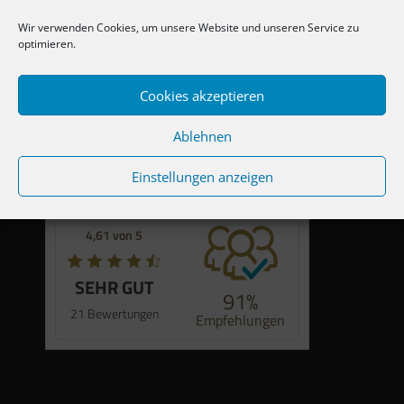
97456 Dittelbrunn
Wir verwenden Cookies, um unsere Website und unseren Service zu
Telefon:
optimieren.
Mo – Do 11.00 – 12:30 Uhr
0 97 21 / 64 61 54
Cookies akzeptieren
traudl.vogel@t-online.de
Ablehnen
Einstellungen anzeigen
Mehr Infos
4,61 von 5
SEHR GUT
91%
21 Bewertungen
Empfehlungen