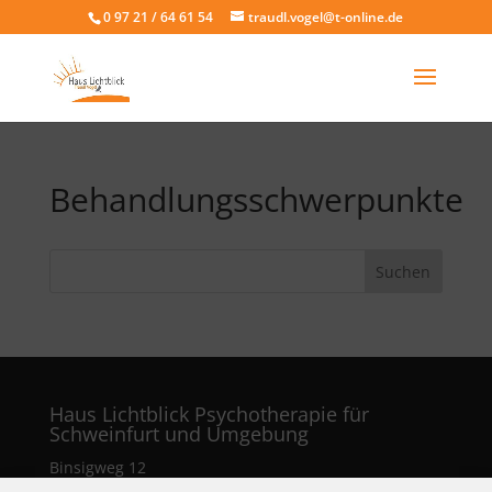
0 97 21 / 64 61 54
traudl.vogel@t-online.de
Behandlungsschwerpunkte
Haus Lichtblick Psychotherapie für
Schweinfurt und Umgebung
Binsigweg 12